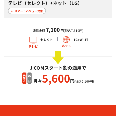
テレビ（セレクト）+ネット（1G）
auスマートバリュー対象
7,100
通常金額
円
(税込7,810円)
セレクト
1G+Wi-Fi
ネット
テレビ
J:COMスタート割の適用で
5,600
12
未加入
カ月
月々
円
(税込6,160円)
まとめてべんりにしたい方
テレビ（セレクト）+ネット（1G）+PHONE
auスマートバリュー対象