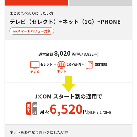
まとめてべんりにしたい方
テレビ（セレクト）+ネット（1G）+PHONE
auスマートバリュー対象
8,020
通常金額
円
(税込8,822円)
セレクト
1G+Wi-Fi
固定電話
ネット
テレビ
J:COM スタート割の適用で
6,520
12
未加入
カ月
月々
円
(税込7,172円)
ネットもあわせておトクにしたい方