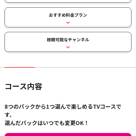
便利な機能
オプションチャンネル
おすすめ料金プラン
オプション
お申し込みの流れ
オプショントップ
視聴可能なチャンネル
録画用ハードディスク（J:COM LINK専用）
J:COM LINK mini
コース内容
8つのパックから1つ選んで楽しめるTVコースで
す。
選んだパックはいつでも変更OK！