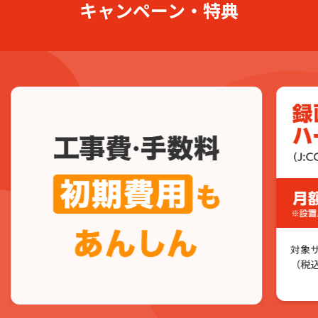
キャンペーン・特典
8,720
通常金額
円
(税込9,592円)
セレクト
1G+Wi-Fi
固定電話
ネット
テレビ
J:COMスタート割の適用で
6,720
12
未加入
カ月
月々
円
(税込7,392円)
ネットも合わせておトクにしたい方
テレビ（セレクト）+ネット（1G）
対象
（税
auスマートバリュー対象