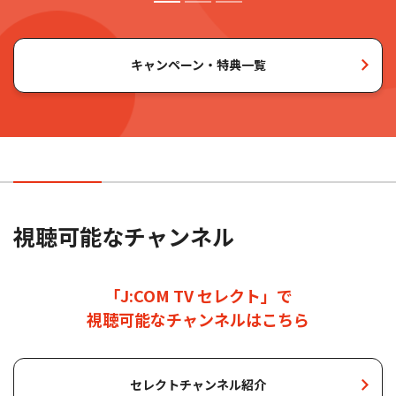
7,800
通常金額
円
(税込8,580円)
セレクト
1G+Wi-Fi
ネット
テレビ
キャンペーン・特典一覧
J:COMスタート割の適用で
5,800
12
未加入
カ月
月々
円
(税込6,380円)
視聴可能なチャンネル
「J:COM TV セレクト」で
視聴可能なチャンネルはこちら
セレクトチャンネル紹介