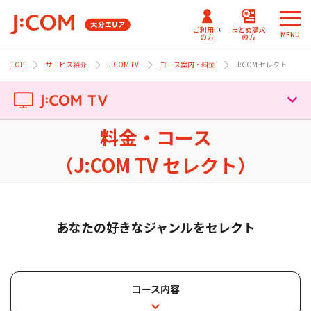
ご利用中
まとめ請求
MENU
の方
の方
TOP
サービス紹介
J:COM TV
コース案内・料金
J:COM セレクト
メ
メ
ニ
ニ
J:COMまとめ請求
まとめ請求
テレビ番組情報/プレゼン
J:COM
ュ
ュ
for NETFLIX
（DAZN）
ト・優待
パーソナルID
ー
ー
Fun！J:COM
料金・コース
を
を
J:COM TVトップ
J:COMまとめ請求 for Disney+
閉
閉
（J:COM TV セレクト）
じ
じ
ご契約内容確認・変更 マイページ
コース案内・料金
る
る
Netflix利⽤開始について
あなたの好きなジャンルをセレクト
チャンネル紹介
コース案内・料金トップ
（J:COM TV フレックス）
コース・料金（シン・スタンダード）
ネット動画
チャンネル紹介トップ
コース・料金（シン・スタンダードプラス）
コース内容
コース・料金（セレクト）
コース別チャンネル比較表