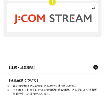
★1
【注釈・注意事項】
★1 別途有料作品あり。
【税込金額について】
※1 チャンネル数はご提供する専用チューナー経由でご覧いただけ
※ 表記の金額は特に記載のある場合を除き税込金額。
る、地上デジタル放送とBSデジタル放送を含みます。
※ インボイス制度下における消費税の端数処理方法変更により消費税
※2 BSデジタル放送は、NHK・BS11 イレブン・BS12 トゥエルビ・民
差額が生じる場合があります。
放BSがご覧いただけます。一部チャンネルはオプションチャンネ
ル（有料）となります。
※3 4K放送および4K画質でのご視聴には、4K J:COM BoxまたはJ:COM