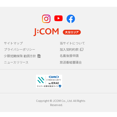
LINKのご契約と、HDMI2.0/HDCP2.2の規格に対応した4K対応テレ
ビが必要です。
すべての4K対応機器との接続動作や視聴を保証するものではあり
ません。
※4 ほかにもケーブルデジタル（CS）放送6チャンネル（TBS NEWS、
ショップチャンネル、ショップチャンネル プラス、QVC、ジュ
エリー☆GSTV、NHKワールド JAPAN）がご覧いただけます。
※ 宇佐市エリアは一部TVサービス未提供。
※ S/AーGのパックから、いずれか一つのみ選択可。TV単体のご契約
サイトマップ
当サイトについて
不可。
プライバシーポリシー
加入契約約款
※ AーGのパックご加入中の方が「【S】動画配信(J:COM STREAM)」
にパック変更をすると、月額利用料金に追加で220円(税込)が必要
名義後援申請
少額短期保険 勧誘方針
になる場合あり。
ニュースリリース
放送番組審議会
※ ご加入のパックで視聴できる専門チャンネルに加え他に8チャンネ
ル(ショップチャンネル、ショップチャンネル プラス、QVC、ジュ
エリー☆GSTV、TBS NEWS、NHKワールド JAPAN、CNNj、日経
CNBC)が視聴可能。
【J:COM TV セレクト【S】動画配信(J:COM STREAM)】
※ 本コースにご加入の場合、「J:COM STREAM」の見放題の契約条件
は免除。
Copyright © JCOM Co., Ltd. All Rights
※ Netflixは、Netflix, Inc.の登録商標です。
Reserved.
※ 記載されている会社名・商品名は各社の商標または登録商標です。
一部申請中のものを含みます。