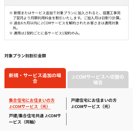
セレクト
1G+Wi-Fi
※ 新規またはサービス追加で対象プランに加入されると、設置工事完
ネット
テレビ
了翌月より月額利用料金を割引いたします。ご加入月は日割り計算。
※ 過去6カ月以内にJ:COMサービスを解約されたお客さまは適用対象
外。
※ 適用は1契約ごとに各サービス1契約のみ。
J:COMスタート割の適用で
5,800
12
未加入
カ月
月々
円
対象プラン別割引金額
(税込6,380円)
新規・サービス追加の場
J:COMサービスへ切替の
合
場合
集合住宅にお住まいの方
戸建住宅にお住まいの方
J:COMサービス（光）
J:COMサービス（光）
戸建/集合住宅共通 J:COMサ
ービス（同軸）