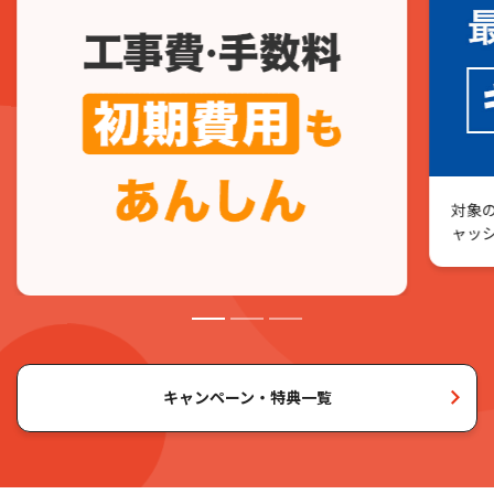
・割引期間終了後は、通常料金にて自動継続となります。
す。
・その他割引等、一部施策とは併用できない場合があります。詳しくは
・割引期間中にサービス変更・解約された場合、割引は終了となりま
・ご住所や建物によってはご利用いただけない場合や、割引の適用条
お問い合わせください。
す。
件・期間などが異なる場合があります。
・割引期間終了後は、通常料金にて自動継続となります。
・ご住所や建物によってはご利用いただけない場合や、割引の適用条
・各サービスのご利用には、月額利用料金のほか、NHK受信料などが別
・割引期間中にサービス変更・解約された場合、割引は終了となりま
件・期間などが異なる場合があります。
途必要となります。
す。
・各プランには、利用期間、解約手数料などの条件があります。
・新規加入・サービス追加には、別途、契約事務手数料3,080円（税
・ご住所や建物によってはご利用いただけない場合や、割引の適用条
・各サービスのご利用には、月額利用料金のほか、NHK受信料などが別
込）が必要です。
件・期間などが異なる場合があります。
・割引適用を除き、各サービスのご利用・解約、サービス変更には工事
途必要となります。
・各プランには、利用期間、解約手数料などの条件があります。
・新規加入・サービス追加には、別途、契約事務手数料3,080円（税
費／手数料／初期費用などが必要です。
・各サービスのご利用には、月額利用料金のほか、NHK受信料などが別
・割引およびプレゼント内容は予告なく変更となる場合があります。
込）が必要です。
対象の
途必要となります。
・割引適用を除き、各サービスのご利用・解約、サービス変更には工事
ャッ
・新規加入・サービス追加には、別途、契約事務手数料3,080円（税
費／手数料／初期費用などが必要です。
込）が必要です。
・割引およびプレゼント内容は予告なく変更となる場合があります。
・割引適用を除き、各サービスのご利用・解約、サービス変更には工事
費／手数料／初期費用などが必要です。
・割引およびプレゼント内容は予告なく変更となる場合があります。
キャンペーン・特典一覧
戸建住宅にお住まいの方
・J:COM TV（2年契約）