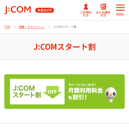
ご利用中
まとめ請求
MENU
の方
の方
TOP
特典・キャンペーン
J:COMスタート割
メ
メ
ニ
ニ
J:COMまとめ請求
まとめ請求
テレビ番組情報/プレゼン
J:COM
ュ
ュ
J:COMスタート割
for NETFLIX
（DAZN）
ト・優待
パーソナルID
ー
ー
Fun！J:COM
を
を
J:COMまとめ請求 for Disney+
閉
閉
じ
じ
ご契約内容確認・変更 マイページ
る
る
Netflix利⽤開始について
（J:COM TV フレックス）