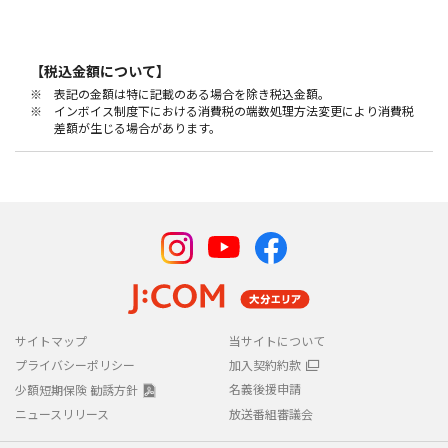
シン・スタンダード
シン・スタンダードプラス
スタンダード
スタンダードプラス
【税込金額について】
総額26,400円（税込）OFF！
※ 表記の金額は特に記載のある場合を除き税込金額。
設置工事完了翌月の利用料金より24カ月連続1,100円（税込）割引。
※ インボイス制度下における消費税の端数処理方法変更により消費税
差額が生じる場合があります。
・J:COM NET（2年契約）
光10Gコース
34,320円（税込）OFF！
設置工事完了翌月の利用料金より24カ月連続1,430円（税込）割引。
光1Gコース
18,480円（税込）OFF！
設置工事完了翌月の利用料金より24カ月連続770円（税込）割引。
ご注意事項
サイトマップ
当サイトについて
プライバシーポリシー
加入契約約款
・その他割引等、一部施策とは併用できない場合があります。詳しくは
名義後援申請
少額短期保険 勧誘方針
お問い合わせください。
ニュースリリース
放送番組審議会
・割引期間終了後は、通常料金にて自動継続となります。
・割引期間中にサービス変更・解約された場合、割引は終了となりま