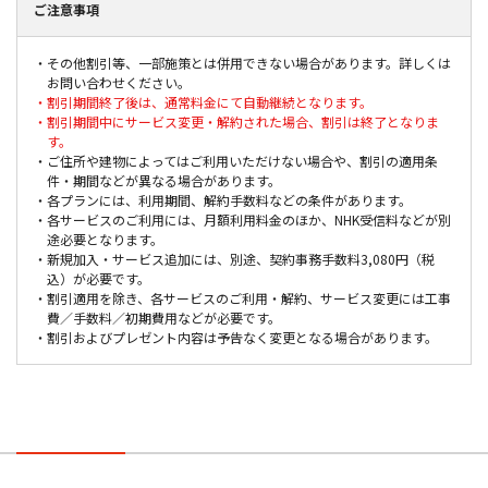
ご注意事項
・その他割引等、一部施策とは併用できない場合があります。詳しくは
お問い合わせください。
・割引期間終了後は、通常料金にて自動継続となります。
・割引期間中にサービス変更・解約された場合、割引は終了となりま
す。
・ご住所や建物によってはご利用いただけない場合や、割引の適用条
件・期間などが異なる場合があります。
・各プランには、利用期間、解約手数料などの条件があります。
・各サービスのご利用には、月額利用料金のほか、NHK受信料などが別
途必要となります。
・新規加入・サービス追加には、別途、契約事務手数料3,080円（税
込）が必要です。
・割引適用を除き、各サービスのご利用・解約、サービス変更には工事
費／手数料／初期費用などが必要です。
・割引およびプレゼント内容は予告なく変更となる場合があります。
集合住宅にお住まいの方
戸建住宅にお住まいの方
戸建住宅にお住まいの方
戸建/集合住宅共通
J:COMサービス（光）
J:COMサービス（同軸）