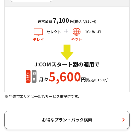
7,100
通常金額
円
(税込7,810円)
セレクト
1G+Wi-Fi
ネット
テレビ
J:COMスタート割の適用で
5,600
12
未加入
カ月
月々
円
(税込6,160円)
※ 宇佐市エリアは一部TVサービス未提供です。
まとめてべんりにしたい方
テレビ（シン・スタンダード）+ネット（1G）
+PHONE
お得なプラン・パック検索
auスマートバリュー対象