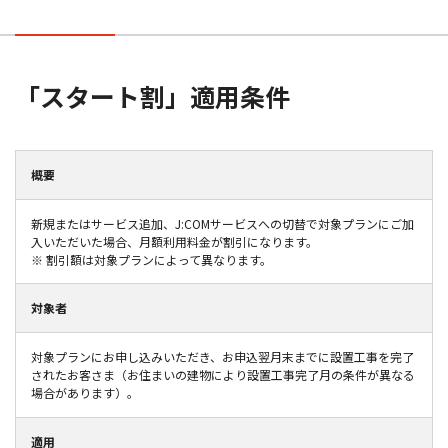
10,520
通常金額
円
(税込11,572円)
シン・スタンダード
1G+Wi-Fi
固定電話
「スタート割」適用条件
ネット
テレビ
概要
J:COMスタート割の適用で
8,020
12
未加入
新規またはサービス追加、J:COMサービスへの切替で対象プランにご加
カ月
月々
円
(税込8,822円)
入いただいた場合、月額利用料金が割引になります。
※ 割引額は対象プランによって異なります。
ネットも合わせておトクにしたい方
対象者
テレビ（セレクト）+ネット（1G）
対象プランにお申し込みいただき、お申込翌月末までに設置工事を完了
auスマートバリュー対象
されたお客さま（お住まいの建物により設置工事完了月の条件が異なる
場合があります）。
7,800
通常金額
円
(税込8,580円)
適用