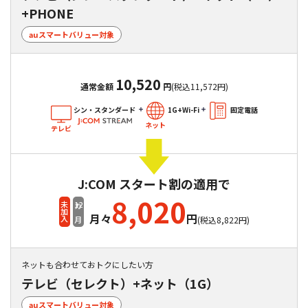
+PHONE
auスマートバリュー対象
10,520
通常金額
円
(税込11,572円)
シン・スタンダード
1G+Wi-Fi
固定電話
ネット
テレビ
J:COM スタート割の適用で
8,020
12
未加入
カ月
月々
円
(税込8,822円)
ネットも合わせておトクにしたい方
テレビ（セレクト）+ネット（1G）
auスマートバリュー対象