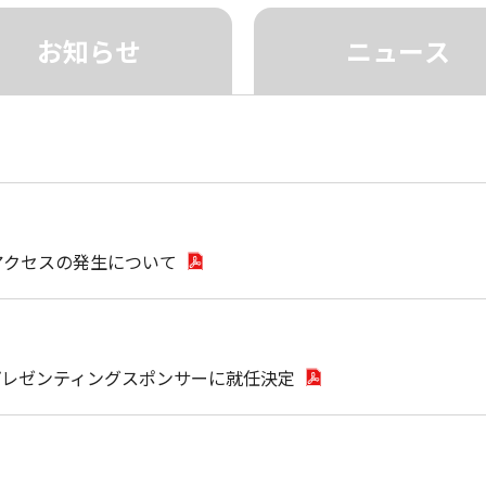
お知らせ
ニュース
@oct-net.ne.jp @us.oct-net.jp
@kdt.ne.jp
同軸エリア・杵築市・中津市
@nk.oct-net.jp ドメインの方
にお住まいの方
ケーブルインターネット サポート トップ
質問
あんしんリモートサポート
OM PHONE
（同軸）
アクセスの発生について
のプレゼンティングスポンサーに就任決定