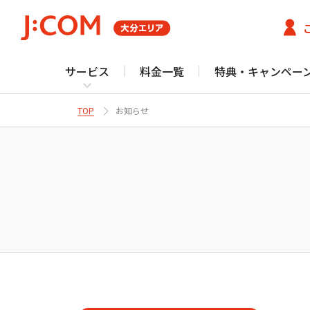
サービス
料金一覧
特典・キャンペー
TOP
お知らせ
J
テレビ番組情報/プレゼント・優待
Fun！J:COM
サービストップ
お客さまサポート・よくあるご質問トップ
J:COMスポット
体験スポット
大分市／由布市／
J:COMサービス
J:COM
サービス（光）
ご契約内容確
住まいの方
J:COM TV サポート トップ
Netflix利⽤開始につ
テレビ
ネット