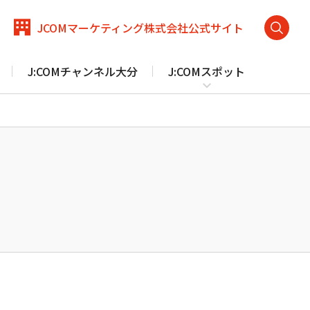
JCOM
マーケティング
株式会社
公式サイト
検
索
J:COMチャンネル大分
J:COMスポット
メ
を
ニ
開
ュ
く
ー
を
閉
野市、九重町、国東市、竹田市、臼杵市、宇佐市
にお
じ
る
J:COM PHONEプラス サポート トップ
防犯カメラ
ほけん
（一戸建て向け）