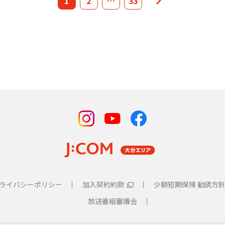
1
2
…
33
のプレゼンティングスポンサーに就任決定
アクセスの発生について
トウェアアップデートについて
知らせ ～ご希望のお客さまへの有料提供について～ （改めて
アクセスの発生について
」の設定に関するお知らせ
ライバシーポリシー
加入契約約款
少額短期保険 勧誘方
放送番組審議会