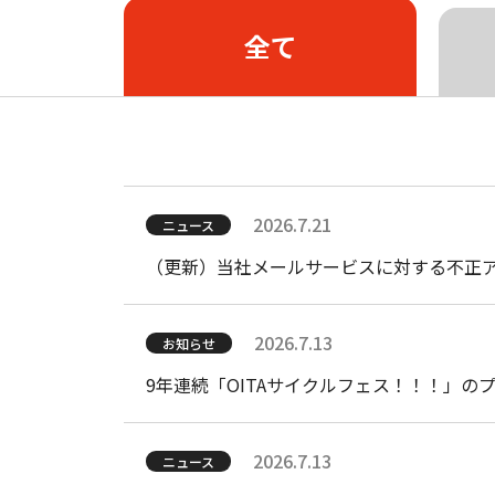
従来のサービス
全て
J:COM
サービス（同軸）
大分市、由布市の
ケーブルテレビ サポート トップ
障害・メンテナンス情報
よくあるご
J:COM TV
J:COM NET
J:C
2026.7.21
ニュース
（同軸）
（同軸）
（更新）当社メールサービスに対する不正
2026.7.13
お知らせ
9年連続「OITAサイクルフェス！！！」
2026.7.13
ニュース