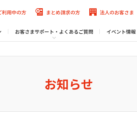
ご利用中
の方
まとめ請求
の方
法人の
お客さま
ン
お客さまサポート・よくあるご質問
イベント情報
メ
ニ
:COMまとめ請求
まとめ請求
ュ
J:COM
パーソナルID
for NETFLIX
（DAZN）
ー
を
閉
お知らせ
津久見市の各エリアの一部（集合住宅は光導入済み物件のみ）、豊後大
J:COMまとめ請求 for Disney+
じ
認・変更 マイページ
る
@jcom.zaq.ne.jp ドメインの方
J:COM NET サポート トップ
いて
（J:COM TV フレックス）
固定電話
スマホ
でんき