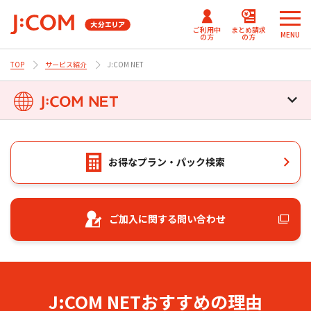
ご利用中
まとめ請求
MENU
の方
の方
TOP
サービス紹介
J:COM NET
メ
メ
ニ
ニ
J:COMまとめ請求
まとめ請求
テレビ番組情報/プレゼン
J:COM
ュ
ュ
for NETFLIX
（DAZN）
ト・優待
パーソナルID
ー
ー
Fun！J:COM
を
を
J:COM NETトップ
J:COMまとめ請求 for Disney+
閉
閉
お得なプラン・パック検索
じ
じ
ご契約内容確認・変更 マイページ
コース案内・料金
る
る
ご加入に関する問い合わせ
Netflix利⽤開始について
オプション
（J:COM TV フレックス）
サポート
オプショントップ
J:COM NETおすすめの理由
メッシュWi-Fi追加ポッド