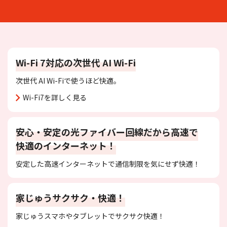
お申し込みの流れ
J:COM LINK mini
Wi-Fi 7対応の
次世代 AI Wi-Fi
次世代 AI Wi-Fiで使うほど快適。
Wi-Fi7を詳しく見る
安心・安定の光ファイバー回線だから高速で
快適のインターネット！
安定した高速インターネットで通信制限を気にせず快適！
家じゅうサクサク・快適！
家じゅうスマホやタブレットでサクサク快適！