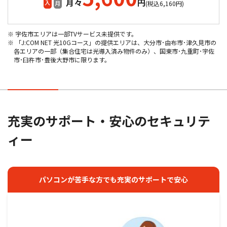
カ月
月々
円
(税込6,160円)
※ 宇佐市エリアは一部TVサービス未提供です。
ネットをお得に使いたい方
※ 「J:COM NET 光10Gコース」の提供エリアは、大分市･由布市･津久見市の
ネット（1G）
各エリアの一部（集合住宅は光導入済み物件のみ）、国東市･九重町･宇佐
市･臼杵市･豊後大野市に限ります。
5,100
通常金額
円
(税込5,610円)
1G+Wi-Fi
充実のサポート・安心のセキュリテ
ネット
ィー
J:COMスタート割の適用で
3,600
12
未加入
パソコンが苦手な方でも充実のサポートで安心
カ月
月々
円
(税込3,960円)
テレビもあわせておトクにしたい方