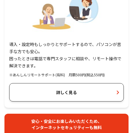
テレビ（セレクト）+ネット（1G）
auスマートバリュー対象
7,800
通常金額
円
(税込8,580円)
導入・設定時もしっかりとサポートするので、パソコンが苦
セレクト
1G+Wi-Fi
手な方でも安心。
ネット
テレビ
困ったときは電話で専門スタッフに相談や、リモート操作で
解決できます。
※あんしんリモートサポート(有料) 月額500円(税込550円)
J:COMスタート割の適用で
5,800
12
未加入
詳しく見る
カ月
月々
円
(税込6,380円)
安心・安全にお楽しみいただくため、
インターネットセキュリティーも無料