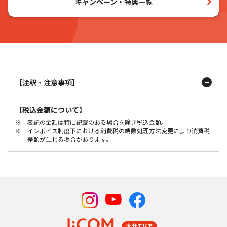
キャンペーン・特典一覧
【注釈・注意事項】
※ 通信速度は、ネットワークからONUへ提供する技術規格上の最大速
【税込金額について】
度。
※ 表記の金額は特に記載のある場合を除き税込金額。
※ 利用環境・利用機器により通信速度が低下する場合あり。
※ インボイス制度下における消費税の端数処理方法変更により消費税
※ Wi-Fiの利用には、規格に対応したパソコン、スマートフォン、タブ
差額が生じる場合があります。
レットなどの端末が必要。
【高機能Wi-Fi】
※ IEEE802.11a/b/g/n/ac規格。10G/５Gに対応した技術規格上の通
信速度を出すには、対応した機器/有線LANでONUと接続する必要あ
り。市販の無線中継器を使用している場合、併用不可。
※ 別途、機器（ポッド）1台の設置が必要。