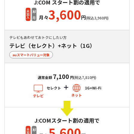
J:COM スタート割の適用で
3,600
12
未加入
カ月
月々
円
(税込3,960円)
テレビもあわせておトクにしたい方
テレビ（セレクト）+ネット（1G）
auスマートバリュー対象
7,100
通常金額
円
(税込7,810円)
セレクト
1G+Wi-Fi
ネット
テレビ
J:COMスタート割の適用で
5,600
12
未加入