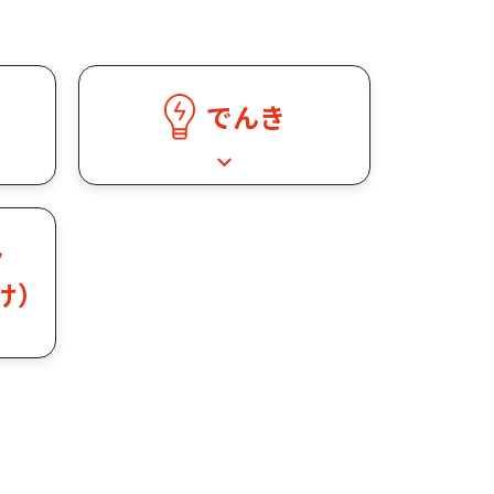
でんき
ラ
け）