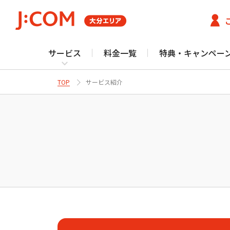
サービス
料金一覧
特典・キャンペー
TOP
サービス紹介
J
テレビ番組情報/プレゼント・優待
Fun！J:COM
サービストップ
お客さまサポート・よくあるご質問トップ
J:COMスポット
体験スポット
大分市／由布市／
J:COMサービス
J:COM
サービス（光）
ご契約内容確
住まいの方
J:COM TV サポート トップ
Netflix利⽤開始につ
テレビ
ネット