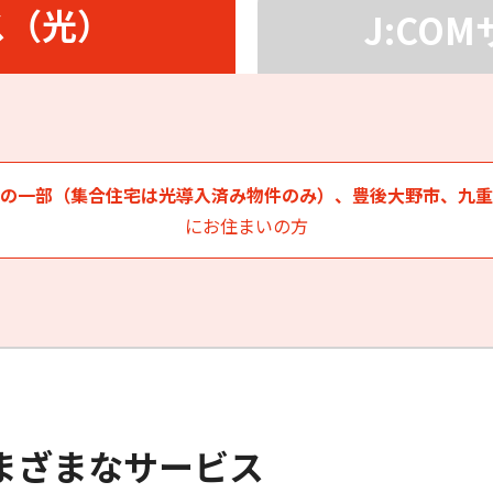
ス（光）
J:CO
@oct-net.ne.jp @us.oct-net.jp
@kdt.ne.jp
同軸エリア・杵築市・中津市
@nk.oct-net.jp ドメインの方
にお住まいの方
ケーブルインターネット サポート トップ
の一部（集合住宅は光導入済み物件のみ）、豊後大野市、九重
質問
あんしんリモートサポート
OM PHONE
にお住まいの方
（同軸）
まざまなサービス