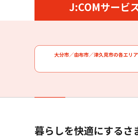
従来のサービス
J:COMサービ
J:COM
サービス（同軸）
大分市、由布市の
ケーブルテレビ サポート トップ
大分市／由布市／津久見市の各エリア
障害・メンテナンス情報
よくあるご
J:COM TV
J:COM NET
J:C
（同軸）
（同軸）
暮らしを快適にするさ