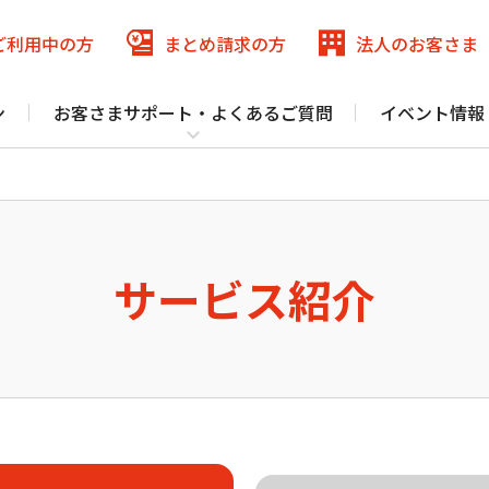
ご利用中
の方
まとめ請求
の方
法人の
お客さま
ン
お客さまサポート・よくあるご質問
イベント情報
メ
ニ
:COMまとめ請求
まとめ請求
ュ
J:COM
パーソナルID
for NETFLIX
（DAZN）
ー
を
閉
サービス紹介
津久見市の各エリアの一部（集合住宅は光導入済み物件のみ）、豊後大
J:COMまとめ請求 for Disney+
じ
認・変更 マイページ
る
@jcom.zaq.ne.jp ドメインの方
J:COM NET サポート トップ
いて
（J:COM TV フレックス）
固定電話
スマホ
でんき