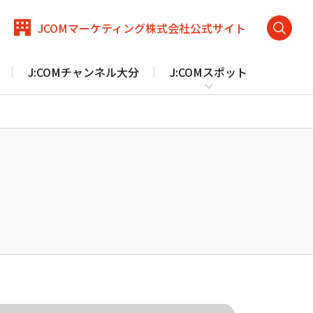
JCOM
マーケティング
株式会社
公式サイト
検
索
J:COMチャンネル大分
J:COMスポット
メ
を
ニ
開
ュ
く
ー
を
閉
野市、九重町、国東市、竹田市、臼杵市、宇佐市
にお
じ
る
J:COM PHONEプラス サポート トップ
防犯カメラ
ほけん
（一戸建て向け）