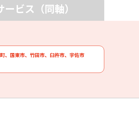
Mサービス（同軸）
J:COM PHONEプラス サポート トップ
町、国東市、竹田市、臼杵市、宇佐市