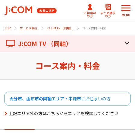
ご利用中
まとめ請求
MENU
の方
の方
TOP
サービス紹介
J:COM TV （同軸）
コース案内・料金
メ
メ
ニ
ニ
J:COMまとめ請求
まとめ請求
テレビ番組情報/プレゼン
J:COM TV （同軸）
J:COM
ュ
ュ
for NETFLIX
（DAZN）
ト・優待
パーソナルID
ー
ー
Fun！J:COM
を
を
J:COM TV （同軸）トップ
コース案内・料金
J:COMまとめ請求 for Disney+
閉
閉
じ
じ
ご契約内容確認・変更 マイページ
コース案内・料金
る
る
Netflix利⽤開始について
大分市、由布市の同軸エリア・中津市
にお住まいの方
（J:COM TV フレックス）
上記エリア外の方はこちらからエリアを検索してください