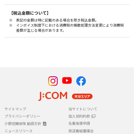
※1 チャンネル数はご提供する専用チューナー経由でご覧いただける、
【税込金額について】
地上デジタル放送とBSデジタル放送を含みます。
※ 表記の金額は特に記載のある場合を除き税込金額。
※ インボイス制度下における消費税の端数処理方法変更により消費税
差額が生じる場合があります。
サイトマップ
当サイトについて
プライバシーポリシー
加入契約約款
名義後援申請
少額短期保険 勧誘方針
ニュースリリース
放送番組審議会