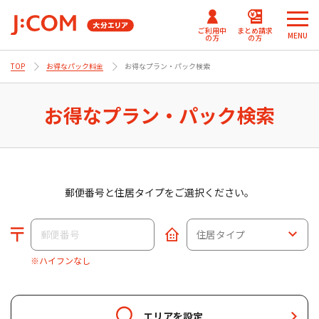
ご利用中
まとめ請求
MENU
の方
の方
TOP
お得なパック料金
お得なプラン・パック検索
メ
メ
ニ
ニ
J:COMまとめ請求
まとめ請求
テレビ番組情報/プレゼン
J:COM
ュ
ュ
お得なプラン・パック検索
for NETFLIX
（DAZN）
ト・優待
パーソナルID
ー
ー
Fun！J:COM
を
を
J:COMまとめ請求 for Disney+
閉
閉
じ
じ
ご契約内容確認・変更 マイページ
る
る
郵便番号と住居タイプをご選択ください。
Netflix利⽤開始について
（J:COM TV フレックス）
※ハイフンなし
エリアを設定