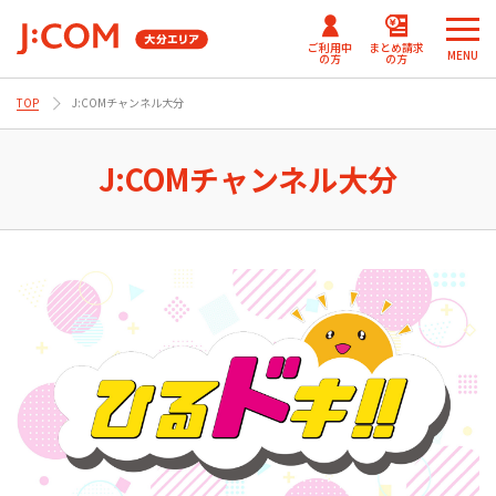
ご利用中
まとめ請求
MENU
の方
の方
TOP
J:COMチャンネル大分
メ
メ
ニ
ニ
J:COMまとめ請求
まとめ請求
テレビ番組情報/プレゼン
J:COM
ュ
ュ
J:COMチャンネル大分
for NETFLIX
（DAZN）
ト・優待
パーソナルID
ー
ー
Fun！J:COM
を
を
J:COMまとめ請求 for Disney+
閉
閉
じ
じ
ご契約内容確認・変更 マイページ
る
る
Netflix利⽤開始について
（J:COM TV フレックス）