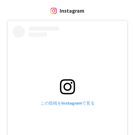
たい！
Instagram
番組制作や企業のプロモーション動画の制作等地域や商品、企業
の魅力を伝える映像プロモーションをご提案いたします。
詳しくはこちら！
放送チャンネル
放送チャンネル
放送チャンネル
放送チャンネル
放送チャンネル
放送チャンネル
放送案内
J:COMチャンネル大分（地上デジタル11ch）
J:COMチャンネル大分（地上デジタル11ch）
J:COMチャンネル大分（地上デジタル11ch）
J:COMチャンネル大分（地上デジタル11ch）
J:COMチャンネル大分（地上デジタル11ch）
J:COMホルトチャンネル（地上デジタル12ch）
台風や大雨の際には、大分市内に設置された35台のカメラ映像をリアル
タイムで放送します。
また、テロップ等（文字情報）でも緊急情報や避
難情報を発信します。
放送日時
放送日時
放送日時
放送日時
放送日時
番組内容
この投稿をInstagramで見る
インターネット配信概要
月曜日 午前８時～９時
日曜日 午後２時～２時３０分ほか
金曜日 午後１０時～１０時３０分ほか
月曜日 午後7時30分～ ほか
詳しくは
演劇やコンサートなどのJ:COM ホルトホール大分で行われるイベントを
こちら
再放送：詳しくは
再放送：詳しくは
再放送：詳しくは
再放送：詳しくは
はじめ、
地域のスポーツ中継などを放送しています。
こちら
こちら
こちら
こちら
大分市水害監視カメラシステム
番組内容