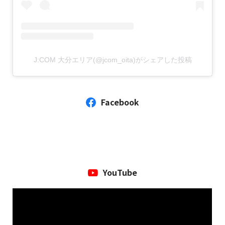
出演者
出演者
出演者
出演者
放送カメラ映像
大分県の四季折々の絶景を実際に歩いてお届けする番組。
工藤友美、小野亜希子（フリーアナウンサー）、佐藤彩花（フリーアナ
工藤友美
日髙由貴（フリーアナウンサー）、高松大樹（元プロサッカー選手／Mr
すぎさきけっけ、ギャル大臣
臨場感あふれる映像をありのまま、ほぼノーカットで放送します。
ウンサー）
トリニータ）
ウェブサイト
YouTubeチャンネル
番組内容
番組内容
J:COM 大分エリア(@jcom_oita)がシェアした投稿
番組内容
番組内容
これまでの放送はこちらから！
大分県内の魅力を自転車で巡りながら紹介するぶらり番組！
青春ブチアゲ学校バラエティー「キンコンカンコン！」。
（YouTube）
「ひるドキ!!おおいた」から厳選したコーナーや身近なニュース、お役
ロードバイク女子工藤友美が自転車に乗りながら各地の人々に出会い、
大分トリニータ応援番組「ガチトリニータ」！
大分県内の学校の特色はもちろん、今を生きる学生たちの等身大の姿を
立ち情報をお届けします！
知られざる大分の歴史や食などをご紹介！
試合の振り返りはもちろん、選手やサポーターを巻き込んだ企画が盛り
視聴者へお届けします！
Facebook
だくさん。
大分トリニータの最新情報をアツくお届けします。
＜おすすめコーナー＞
これまでの放送はこちらから！
これまでの放送はこちらから！
これまでの放送はこちらから！
（YouTube）
（YouTube）
（YouTube）
ひるドキ!!TOPICS（毎週放送）
YouTube
ひるドキ!!information（毎週放送）
これまでの放送はこちらから！