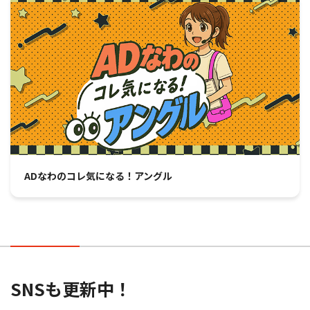
ADなわのコレ気になる！アングル
ひるドキ!!おおいた daily
友チャリ
ガチトリニータ
キンコンカンコン！
Walk in OITA
J:COMホルトチャンネル
防災関連情報
CM制作
SNSも更新中！
会社のPRのために番組やCMの映像制作をお願いし