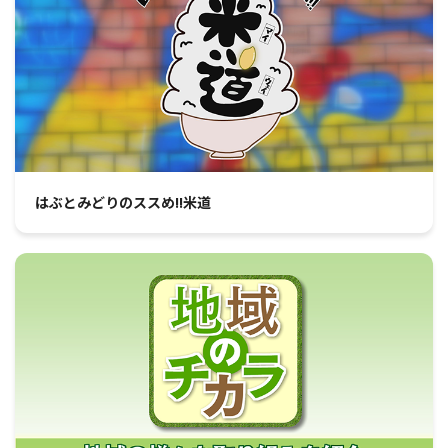
はぶとみどりのススめ!!米道