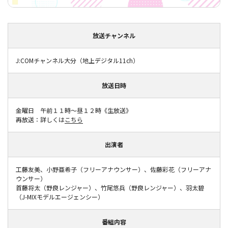
放送チャンネル
J:COMチャンネル大分（地上デジタル11ch）
放送日時
金曜日 午前１１時～昼１２時《生放送》
再放送：詳しくは
こちら
出演者
工藤友美、小野亜希子（フリーアナウンサー）、佐藤彩花（フリーアナ
ウンサー）
首藤将太（野良レンジャー）、竹尾悠兵（野良レンジャー）、羽太碧
（J-MIXモデルエージェンシー）
番組内容