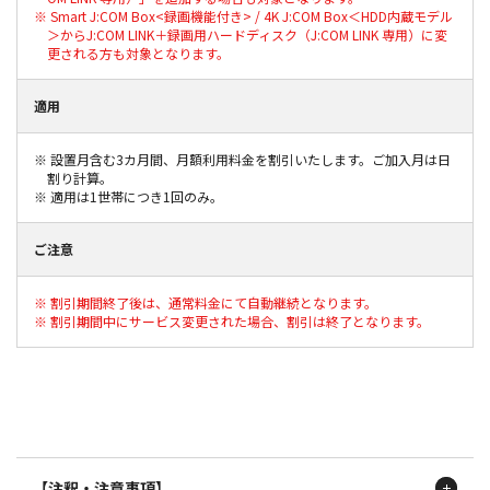
※ Smart J:COM Box<録画機能付き> / 4K J:COM Box＜HDD内蔵モデル
＞からJ:COM LINK＋録画⽤ハードディスク（J:COM LINK 専⽤）に変
更される⽅も対象となります。
適用
※ 設置⽉含む3カ⽉間、⽉額利⽤料⾦を割引いたします。ご加⼊⽉は⽇
割り計算。
※ 適⽤は1世帯につき1回のみ。
ご注意
※ 割引期間終了後は、通常料⾦にて⾃動継続となります。
※ 割引期間中にサービス変更された場合、割引は終了となります。
【注釈・注意事項】