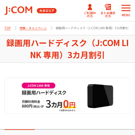
ご利用中
まとめ請求
MENU
の方
の方
TOP
特典・キャンペーン
録画用ハードディスク（J:COM LINK 専用）3カ月割引
メ
メ
ニ
ニ
録画用ハードディスク（J:COM LI
J:COMまとめ請求
まとめ請求
テレビ番組情報/プレゼン
J:COM
ュ
ュ
for NETFLIX
（DAZN）
ト・優待
パーソナルID
NK 専用）3カ月割引
ー
ー
Fun！J:COM
を
を
J:COMまとめ請求 for Disney+
閉
閉
じ
じ
ご契約内容確認・変更 マイページ
る
る
Netflix利⽤開始について
（J:COM TV フレックス）