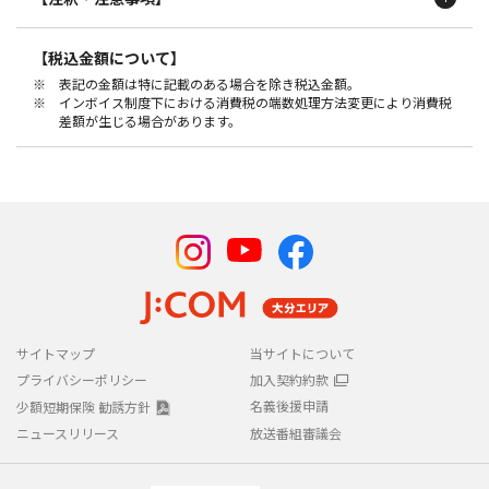
【録画⽤ハードディスク（J:COM LINK専⽤）について】
【税込金額について】
※ ご利⽤にはJ:COM LINKでのJ:COM TVご契約が必要です。ハードディ
※ 表記の金額は特に記載のある場合を除き税込金額。
スク単体のご利⽤はできません。また、メーカー・機種・⾊はお選び
※ インボイス制度下における消費税の端数処理方法変更により消費税
いただけません。
差額が生じる場合があります。
※ 録画した番組は、録画を⾏った機器でのみ再⽣できます。
※ 4K放送はDLNA視聴（ホームネットワーク）およびLAN録画（ダビン
グ・ムーブ含む）には対応しておりません。
※ 何らかの原因で録画できなかった場合、⼀切その責任を負いかねま
す。
※ 製品名：MARSHAL USB 3.0/2.0対応外付ハードディスク
（MAL32000EX3/BK-JS）（2TB）。
※ 仕様:［USB部］インターフェース:3.0/2.0、［端⼦数］１、［端⼦形
状］USB3.0 TypeB（Standard）、［電源］AC100V 50/60Hz、［動
作環境］温度0〜40℃／湿度20〜80%（結露なきこと）。
【ご利⽤に関する特定商取引法に基づく表⽰】
サイトマップ
当サイトについて
※ クーリング・オフについて:1.設置⼯事⽇から8⽇を経過する⽇までに
プライバシーポリシー
加入契約約款
弊社に書面でお申し出いただければ、本機器の契約を解除することが
できます。2.既に本機器がお客さまに引き渡されている場合は、当該
名義後援申請
少額短期保険 勧誘方針
機器の引き取りに要する費用は弊社が負担いたします。
ニュースリリース
放送番組審議会
※ ご希望のお客さまには、特定商取引法に基づく表示全文を記載した書
面もしくは電子データを別途送付いたします。
※ 実際にご提供するものは写真と異なる場合があります。