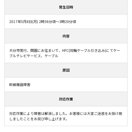
発生日時
2017年5月8日(月) 2時36分頃～3時20分頃
内容
大分市常行、関園にお住まいで、HFC(同軸ケーブル引き込み)にてケー
ブルテレビサービス、ケーブル
原因
幹線機器障害
対応作業
対応作業により障害は解消しました。お客様には大変ご迷惑をお掛け致
しましたことをお詫び申し上げます。