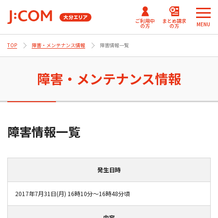
ご利用中
まとめ請求
MENU
の方
の方
TOP
障害・メンテナンス情報
障害情報一覧
メ
メ
ニ
ニ
J:COMまとめ請求
まとめ請求
テレビ番組情報/プレゼン
J:COM
ュ
ュ
障害・メンテナンス情報
for NETFLIX
（DAZN）
ト・優待
パーソナルID
ー
ー
Fun！J:COM
を
を
J:COMまとめ請求 for Disney+
閉
閉
じ
じ
ご契約内容確認・変更 マイページ
障害情報一覧
る
る
Netflix利⽤開始について
（J:COM TV フレックス）
発生日時
2017年7月31日(月) 16時10分～16時48分頃
内容