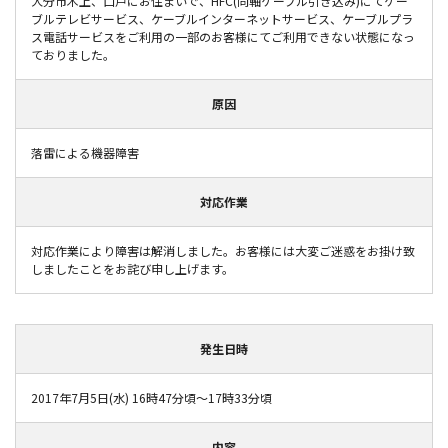
大分市木上、口戸にお住まいで、HFC(同軸ケーブル引き込み)にてケー
ブルテレビサービス、ケーブルインターネットサービス、ケーブルプラ
ス電話サービスをご利用の一部のお客様にてご利用できない状態になっ
ておりました。
原因
落雷による機器障害
対応作業
対応作業により障害は解消しました。お客様には大変ご迷惑をお掛け致
しましたことをお詫び申し上げます。
発生日時
2017年7月5日(水) 16時47分頃～17時33分頃
内容