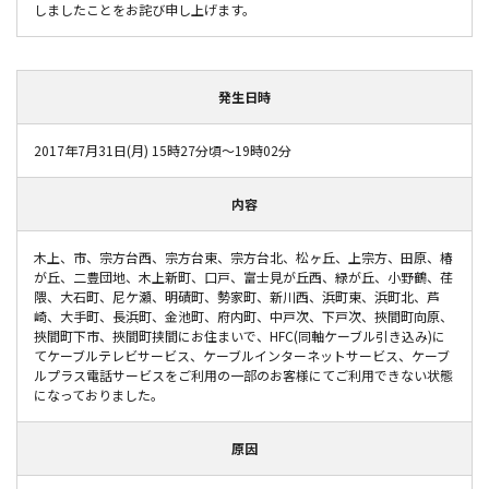
しましたことをお詫び申し上げます。
発生日時
2017年7月31日(月) 15時27分頃～19時02分
内容
木上、市、宗方台西、宗方台東、宗方台北、松ヶ丘、上宗方、田原、椿
が丘、二豊団地、木上新町、口戸、富士見が丘西、緑が丘、小野鶴、荏
隈、大石町、尼ケ瀬、明磧町、勢家町、新川西、浜町東、浜町北、芦
崎、大手町、長浜町、金池町、府内町、中戸次、下戸次、挾間町向原、
挾間町下市、挾間町挟間にお住まいで、HFC(同軸ケーブル引き込み)に
てケーブルテレビサービス、ケーブルインターネットサービス、ケーブ
ルプラス電話サービスをご利用の一部のお客様にてご利用できない状態
になっておりました。
原因