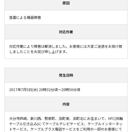
原因
落雷による機器障害
対応作業
対応作業により障害は解消しました。お客様には大変ご迷惑をお掛け致
しましたことをお詫び申し上げます。
発生日時
2017年7月5日(水) 20時32分頃～20時50分頃
内容
大分市芦崎、新川西、勢家町、浜町東、浜町北にお住まいで、HFC(同軸
ケーブル引き込み)にてケーブルテレビサービス、ケーブルインターネッ
トサービス、ケーブルプラス電話サービスをご利用の一部のお客様にて