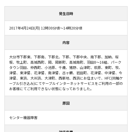
発生日時
2017年4月24日(月) 12時30分頃～14時20分頃
内容
大分市下郡東、下郡南、下郡北、下郡、下郡中央、南下郡、加納、桜
坂、牧上町、高城西町、岡、岡新町、高城南町、羽田8～16組、パーク
タウン羽田、仲西町、小池原、千歳、猪野、山津町、萩原、東町、牧、
津留、東津留、花津留、南津留、古ヶ鶴、岩田町、花津留、中津留、今
津留、東浜、大州浜、大津町、西新地、西浜にお住まいで、HFC(同軸ケ
ーブル引き込み)にてケーブルインターネットサービスをご利用の一部の
お客様にてご利用できない状態になっておりました。
原因
センター機器障害
対応作業