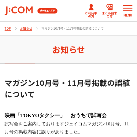
ご利用中
まとめ請求
MENU
の方
の方
TOP
お知らせ
マガジン10月号・11月号掲載の誤植について
メ
メ
ニ
ニ
J:COMまとめ請求
まとめ請求
テレビ番組情報/プレゼン
J:COM
ュ
ュ
お知らせ
for NETFLIX
（DAZN）
ト・優待
パーソナルID
ー
ー
Fun！J:COM
を
を
J:COMまとめ請求 for Disney+
閉
閉
じ
じ
ご契約内容確認・変更 マイページ
マガジン10月号・11月号掲載の誤植
る
る
について
Netflix利⽤開始について
（J:COM TV フレックス）
映画「
TOKYO
タクシー」 おうちで試写会
試写会をご案内しておりますジェイコムマガジン10月号、11
月号の掲載内容に誤りがありました。