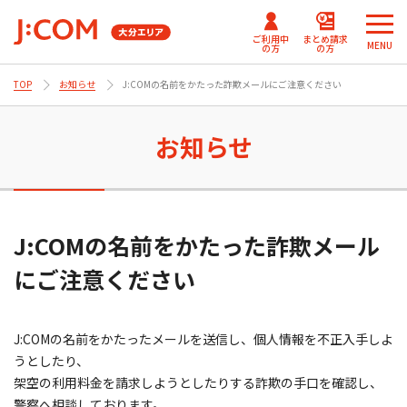
ご利用中
まとめ請求
MENU
の方
の方
TOP
お知らせ
J:COMの名前をかたった詐欺メールにご注意ください
メ
メ
ニ
ニ
J:COMまとめ請求
まとめ請求
テレビ番組情報/プレゼン
J:COM
ュ
ュ
お知らせ
for NETFLIX
（DAZN）
ト・優待
パーソナルID
ー
ー
Fun！J:COM
を
を
J:COMまとめ請求 for Disney+
閉
閉
じ
じ
ご契約内容確認・変更 マイページ
J:COMの名前をかたった詐欺メール
る
る
にご注意ください
Netflix利⽤開始について
（J:COM TV フレックス）
J:COMの名前をかたったメールを送信し、個人情報を不正入手しよ
うとしたり、
架空の利用料金を請求しようとしたりする詐欺の手口を確認し、
警察へ相談しております。