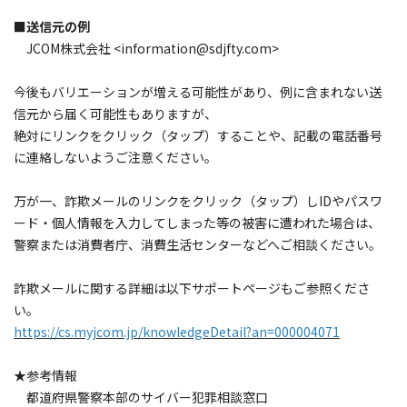
■送信元の例
JCOM株式会社 <information@sdjfty.com>
今後もバリエーションが増える可能性があり、例に含まれない送
信元から届く可能性もありますが、
絶対にリンクをクリック（タップ）することや、記載の電話番号
に連絡しないようご注意ください。
万が一、詐欺メールのリンクをクリック（タップ）しIDやパスワ
ード・個人情報を入力してしまった等の被害に遭われた場合は、
警察または消費者庁、消費生活センターなどへご相談ください。
詐欺メールに関する詳細は以下サポートページもご参照くださ
い。
https://cs.myjcom.jp/knowledgeDetail?an=000004071
★参考情報
都道府県警察本部のサイバー犯罪相談窓口