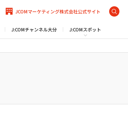
JCOM
マーケティング
株式会社
公式サイト
検
索
J:COMチャンネル大分
J:COMスポット
メ
を
ニ
開
ュ
く
ー
を
閉
野市、九重町、国東市、竹田市、臼杵市、宇佐市
にお
じ
る
J:COM PHONEプラス サポート トップ
防犯カメラ
ほけん
（一戸建て向け）