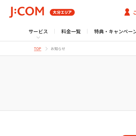
サービス
料金一覧
特典・キャンペー
TOP
お知らせ
J
テレビ番組情報/プレゼント・優待
Fun！J:COM
サービストップ
お客さまサポート・よくあるご質問トップ
J:COMスポット
体験スポット
大分市／由布市／
J:COMサービス
J:COM
サービス（光）
ご契約内容確
住まいの方
J:COM TV サポート トップ
Netflix利⽤開始につ
テレビ
ネット