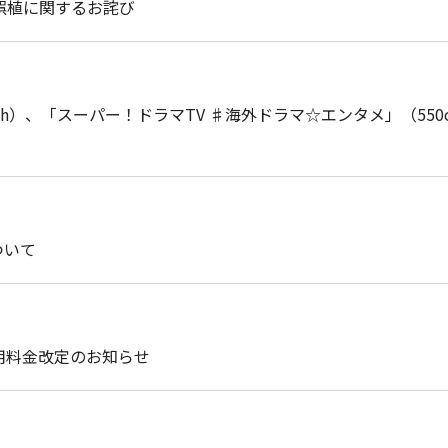
アクセスの発生について
の誤植に関するお詫び
アクセスの発生について
51ch）、「スーパー！ドラマTV ♯海外ドラマ☆エンタメ」（5
の発生について
ついて
知らせ ～ご希望のお客さまへの有料提供について～ （改めて
用料金改定のお知らせ
の発生について