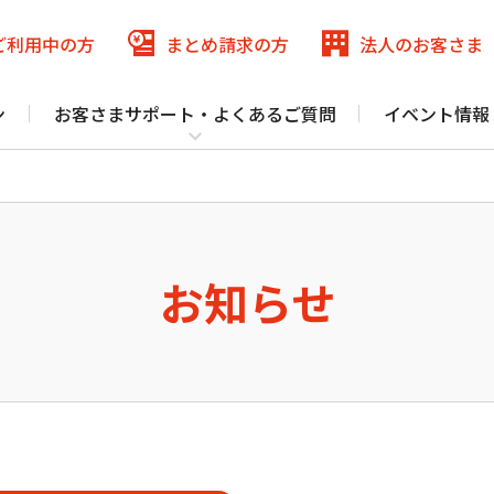
ご利用中
の方
まとめ請求
の方
法人の
お客さま
ン
お客さまサポート・よくあるご質問
イベント情報
メ
ニ
:COMまとめ請求
まとめ請求
ュ
J:COM
パーソナルID
for NETFLIX
（DAZN）
ー
を
閉
お知らせ
津久見市の各エリアの一部（集合住宅は光導入済み物件のみ）、豊後大
J:COMまとめ請求 for Disney+
じ
認・変更 マイページ
る
@jcom.zaq.ne.jp ドメインの方
J:COM NET サポート トップ
いて
（J:COM TV フレックス）
固定電話
スマホ
でんき