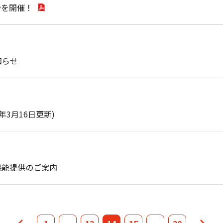
合を開催！
放送でリレー中継 「第108回全国高等学校野球選手権 大分
知らせ
および新規申込受付終了のお知らせ
年3月16日更新)
トウェアアップデートについて
」機能提供のご案内