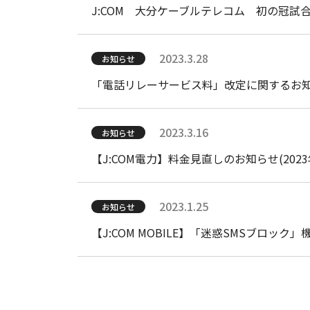
J:COM 大分ケーブルテレコム 初の冠試
2026.6.18
お知らせ
2023.3.28
お知らせ
大分県内ケーブルテレビ11事業者と大分朝日
「電話リレーサービス料」改定に関するお
2026.6.12
2023.3.16
お知らせ
お知らせ
「i-フィルター for ZAQ」サービス終了
【J:COM電力】料金見直しのお知らせ(2023
2026.6.10
2023.1.25
お知らせ
お知らせ
「Samsung Galaxy A25 5G」のソフ
【J:COM MOBILE】「迷惑SMSブロック