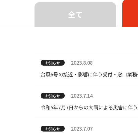
従来のサービス
全て
J:COM
サービス（同軸）
大分市、由布市の
ケーブルテレビ サポート トップ
障害・メンテナンス情報
よくあるご
J:COM TV
J:COM NET
J:C
2026.7.21
2023.8.08
ニュース
お知らせ
（同軸）
（同軸）
（更新）当社メールサービスに対する不正
台風6号の接近・影響に伴う受付・窓口業務
2026.7.13
2023.7.14
お知らせ
お知らせ
9年連続「OITAサイクルフェス！！！」
令和5年7月7日からの大雨による災害に伴
2026.7.13
2023.7.07
ニュース
お知らせ