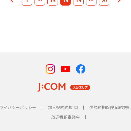
1
1
…
13
2
…
14
33
15
…
20
アクセスの発生について
トウェアアップデートについて
アクセスの発生について
」の設定に関するお知らせ
ライバシーポリシー
加入契約約款
少額短期保険 勧誘方
放送番組審議会