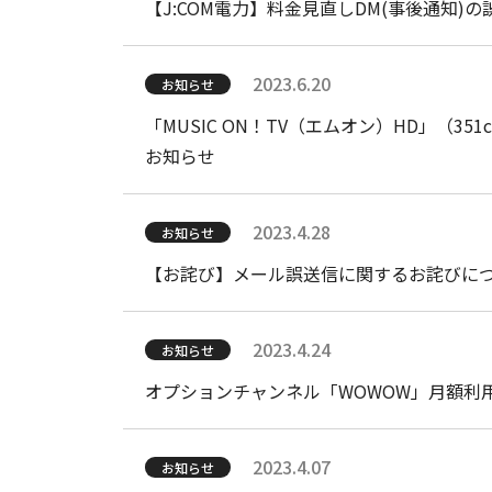
（更新）当社メールサービスに対する不正
【J:COM電力】料金見直しDM(事後通知)
2026.7.06
2023.6.20
ニュース
お知らせ
（更新）当社メールサービスに対する不正
「MUSIC ON！TV（エムオン）HD」（3
お知らせ
2026.7.01
ニュース
2023.4.28
お知らせ
当社メールサービスに対する不正アクセス
【お詫び】メール誤送信に関するお詫びに
2026.7.01
お知らせ
2023.4.24
お知らせ
「ジェイコム マガジン」リニューアルのお
オプションチャンネル「WOWOW」月額利
2026.6.23
ニュース
2023.4.07
お知らせ
当社メールサービスに対する不正アクセス