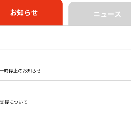
お知らせ
ニュース
@oct-net.ne.jp @us.oct-net.jp
@kdt.ne.jp
同軸エリア・杵築市・中津市
@nk.oct-net.jp ドメインの方
にお住まいの方
ケーブルインターネット サポート トップ
質問
あんしんリモートサポート
OM PHONE
（同軸）
アクセスの発生について
一時停止のお知らせ
のプレゼンティングスポンサーに就任決定
う支援について